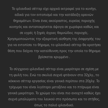
Το ιρλανδικό σέττερ είχε αρχικά εκτραφεί για το κυνήγι,
ειδικά για τον εντοπισμό και την κατάδειξη ορεινών
θηραμάτων. Είναι ένας ακούραστος, ευρείας περιοχής
κυνηγός και ανταποκρίνεται άψογα σε χωράφια καθώς και
σε υγρές ή ξηρές άγριες θαμνώδεις περιοχές.
Χρησιμοποιώντας την εξαιρετική αίσθηση της όσφρησής του
για να εντοπίσει το θήραμα, το ιρλανδικό σέττερ θα κρατήσει
θέση που δείχνει την κατεύθυνση προς την οποία το θήραμα
βρίσκεται κρυμμένο .
Το σύγχρονο ιρλανδικό σέττερ είναι μικρότερο σε σχέση με
τη φυλή του. Ενώ τα σκυλιά συχνά φτάνουν στα 32χλγ., το
κόκκινο σέττερ εργασίας είναι γενικά περίπου στα 20χλγ. Το
τρίχωμα του είναι λιγότερο μεταξένιο και το πτέρωμα είναι
γενικά μικρότερο. Το χρώμα του είναι πιο ανοιχτό καθώς έχει
συχνά μπαλώματα του λευκού στο πρόσωπο και το στήθος,
όπως το παλιό ιρλανδικό.