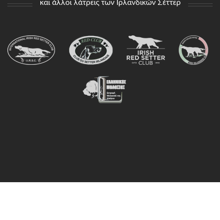
και άλλοι λάτρεις των Ιρλανδικών Σέττερ