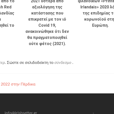
​ από το
2021 ύστερα από
Ιρλανδικών «Prin
sh Red
αξιολόγηση της
Irlandais» 2020 
ρλανδίας
κατάστασης που
της επιδημίας 
α
επικρατεί με τον ιό
κορωνοϊού στ
ηθεί το
Covid 19,
Ευρώπη.
ανακοινώθηκε ότι δεν
θα πραγματοποιηθεί
ούτε φέτος (2021).
τερ
. Σώστε σε σελιδοδείκτη το
σύνδεσμο
.
022 στην Πέρδικα​
info@irishsetter.gr
-