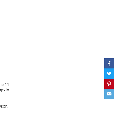
με 11
αρχία
εση.