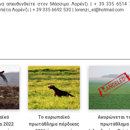
να απευθυνθείτε στον Μάσσιμο Λορένζι | + 39 335 6514 
έτα Λορένζι | + 39 335 6692 530 | lorenzi_el@hotmail.com.
αϊκό
Το ευρωπαϊκό
Ακυρώνεται τ
α 2022
πρωτάθλημα πέρδικας
πρωτάθλημα