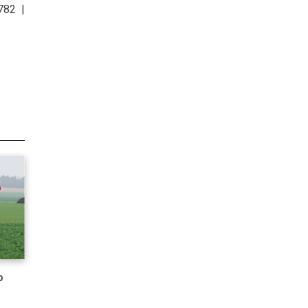
782 |
ο