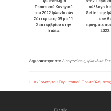
Πρωτάθλημα
στην Πέρδικα
Πρακτικού Κυνηγιού
σύλλογο Iri
του 2022 Ιρλανδικών
Setter της Ι
Σέττερ στις 09 με 11
δεν θ
Σεπτεμβρίου στην
πραγματοποι
Ιταλία.
2022.
Δημοσιεύτηκε στο
Διοργανώσεις
,
Ιρλανδικά Σέτ
←
Ακύρωση του Ευρωπαϊκού Πρωταθλήματος 2
Ελλάδα