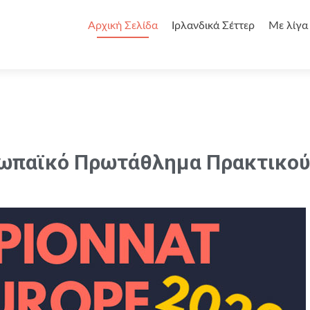
Αρχική Σελίδα
Ιρλανδικά Σέττερ
Με λίγα
υρωπαϊκό Πρωτάθλημα Πρακτικού