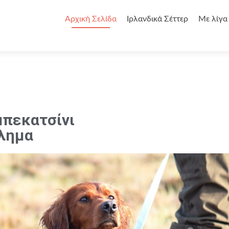
Αρχική Σελίδα
Ιρλανδικά Σέττερ
Με λίγα
μπεκατσίνι
λημα