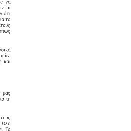
ες να
ονται
ν ότι
ια το
λτους
 όπως
νδικά
ριών,
ς και
ς μας
ια τη
 τους
. Όλα
ι. Το