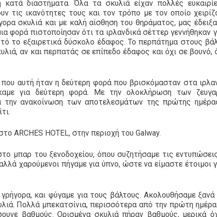
ή κατά διαστήματα. Όλα τα σκυλιά είχαν πολλές ευκαιρί
υν τις ικανότητες τους και τον τρόπο με τον οποίο χειρίζ
γορα σκυλιά και με καλή αίσθηση του θηράματος, μας έδειξα
μια φορά πιστοποίησαν ότι τα ιρλανδικά σέττερ γεννήθηκαν γ
αυτό το εξαιρετικά δύσκολο έδαφος. Το περπάτημα στους βά
κυλιά, αν και περπατάς σε επίπεδο έδαφος και όχι σε βουνό,
που αυτή ήταν η δεύτερη φορά που βρισκόμασταν στα ιρλα
ήκαμε για δεύτερη φορά. Με την ολοκλήρωση των ζευγα
ια την ανακοίνωση των αποτελεσμάτων της πρώτης ημέρα
τι.
 στο ARCHES HOTEL, στην περιοχή του Galway.
 στο μπαρ του ξενοδοχείου, όπου συζητήσαμε τις εντυπώσει
αλλά χαρούμενοι πήγαμε για ύπνο, ώστε να είμαστε έτοιμοι γ
 γρήγορα, και φύγαμε για τους βάλτους. Ακολουθήσαμε ξανά
κυλιά. Πολλά μπεκατσίνια, περισσότερα από την πρώτη ημέρα
σουνε βαθμούς. Ορισμένα σκυλιά πήραν βαθμούς, μερικά όχ