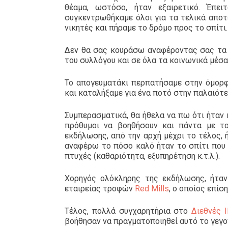
θέαμα, ωστόσο, ήταν εξαιρετικό. Έπε
συγκεντρωθήκαμε όλοι για τα τελικά αποτ
νικητές και πήραμε το δρόμο προς το σπίτι.
Δεν θα σας κουράσω αναφέροντας σας τα 
του συλλόγου και σε όλα τα κοινωνικά μέσ
Το απογευματάκι περπατήσαμε στην όμορφη
και καταλήξαμε για ένα ποτό στην παλαιότ
Συμπερασματικά, θα ήθελα να πω ότι ήταν κ
πρόθυμοι να βοηθήσουν και πάντα με 
εκδήλωσης, από την αρχή μέχρι το τέλος, 
αναφέρω το πόσο καλό ήταν το σπίτι που με
πτυχές (καθαριότητα, εξυπηρέτηση κ.τ.λ.).
Χορηγός ολόκληρης της εκδήλωσης, ήταν γι
εταιρείας τροφών
Red Mills
, ο οποίος επίσ
Τέλος, πολλά συγχαρητήρια στο
Διεθνές 
βοήθησαν να πραγματοποιηθεί αυτό το γεγο