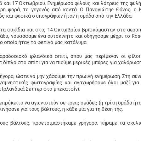
16 και 17 Οκτωβρίου. Ενημέρωσα φίλους και λάτρεις της φυλή
ρη φορά, το γεγονός από κοντά. Ο Παναγιώτης Θάνος, ο 
ς και φυσικά ο υπογράφων ήταν η ομάδα από την Ελλάδα.
ε τα σακίδια και στις 14 Οκτωβρίου βρισκόμασταν στο αερο
άδυ, νοικιάσαμε ένα αυτοκίνητο και οδηγήσαμε μέχρι το Rose
το οποίο ήταν το φετινό μας κατάλυμα.
ραδοσιακό ιρλανδικό σπίτι, όπου μας περίμεναν οι φίλοι
δίπλα στο σπίτι για να πιούμε μερικές μπύρες για χαλάρωση
ήγορα, ώστε να μην χάσουμε την πρωινή ενημέρωση. Στη συν
αναμνηστικές φωτογραφίες και αναχωρήσαμε όλοι μαζί για
 Ιρλανδικά Σέττερ στο μπεκατσίνι.
επρόκειτο να αγωνιστούν σε τρεις ομάδες (η τρίτη ομάδα ήτα
νήσανε για τους βάλτους, η κάθε μία για τη θέση της.
ους βάλτους, προετοιμαστήκαμε γρήγορα, πήραμε τα σκυλι