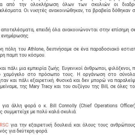
ιτα από την ολοκλήρωση όλων των σκυλιών οι διαδρο
ελέσματα. Οι νικητές ανακοινώθηκαν, τα βραβεία δόθηκαν 
αποτελέσματα, επειδή όλα ανακοινώνονται στην επίσημη σ
α ενημέρωσης.
 πόλη του Athlone, δειπνήσαμε σε ένα παραδοσιακό εστια
ερη παμπ του κόσμου.
αι πάλι μια εμπειρία ζωής. Ευγενικοί άνθρωποι, φιλόξενοι, 
το χαμόγελο στο πρόσωπο τους. Η οργάνωση στο σύνολ
ήταν και πάλι εξαιρετική. Φυσικά και δεν μπορώ να παραλεί
ίναμε, της Mary Tracy και του συζύγου της Bill, σε όλες το
α άλλη φορά ο κ. Bill Connolly (Chief Operations Officer
ης συμμετείχε με πολύ καλά σκυλιά.
IRSC
για την εξαιρετική δουλειά και όλους τους ανθρώπου
νός για δεύτερη φορά.