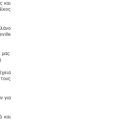
ς και
Νίκος
πλάνο
ville
 μας.
.
έχεια
 τους
ν για
ά και