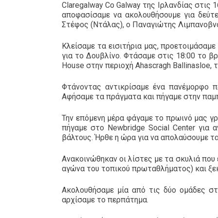
Claregalway Co Galway της Ιρλανδίας στις 
αποφασίσαμε να ακολουθήσουμε για δεύτε
Στέφος (Ντάλας), ο Παναγιώτης Λιμπανοβνό
Κλείσαμε τα εισιτήρια μας, προετοιμάσαμ
για το Δουβλίνο. Φτάσαμε στις 18:00 το βρ
House στην περιοχή Ahascragh Ballinasloe, 
Φτάνοντας αντικρίσαμε ένα πανέμορφο πα
Αφήσαμε τα πράγματα και πήγαμε στην παμπ 
Την επόμενη μέρα φάγαμε το πρωινό μας γρ
πήγαμε στο Newbridge Social Center για 
βάλτους. Ήρθε η ώρα για να απολαύσουμε τα
Ανακοινώθηκαν οι λίστες με τα σκυλιά που 
αγώνα του τοπικού πρωταθλήματος) και ξεκι
Ακολουθήσαμε μία από τις δύο ομάδες στ
αρχίσαμε το περπάτημα.