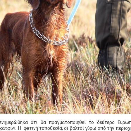
 ενημερώθηκα ότι θα πραγματοποιηθεί το δεύτερο Ευρω
ατσίνι. Η φετινή τοποθεσία, οι βάλτοι γύρω από την περιοχ