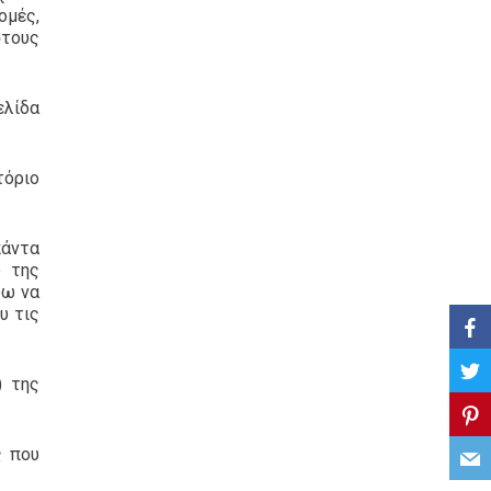
μές,
στους
ελίδα
τόριο
πάντα
ο της
ψω να
υ τις
) της
ς που